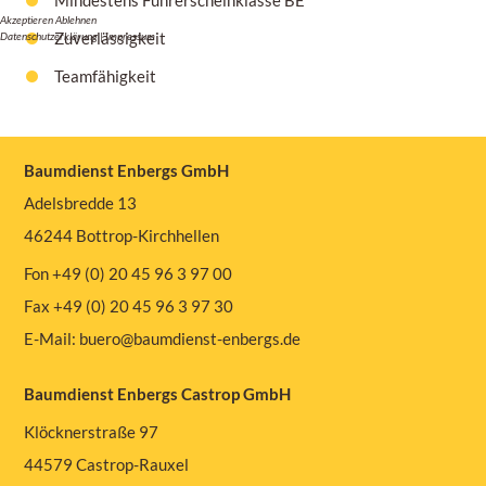
Mindestens Führerscheinklasse BE
Akzeptieren
Ablehnen
Zuverlässigkeit
Datenschutzerklärung
|
Impressum
Teamfähigkeit
Baumdienst Enbergs GmbH
Adelsbredde 13
46244 Bottrop-Kirchhellen
Fon +49 (0) 20 45 96 3 97 00
Fax +49 (0) 20 45 96 3 97 30
E-Mail:
buero@baumdienst-enbergs.de
Baumdienst Enbergs Castrop GmbH
Klöcknerstraße 97
44579 Castrop-Rauxel