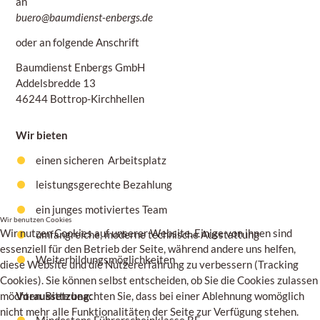
an
buero@baumdienst-enbergs.de
oder an folgende Anschrift
Baumdienst Enbergs GmbH
Addelsbredde 13
46244 Bottrop-Kirchhellen
Wir bieten
einen sicheren Arbeitsplatz
leistungsgerechte Bezahlung
ein junges motiviertes Team
Wir benutzen Cookies
Wir nutzen Cookies auf unserer Website. Einige von ihnen sind
umfangreiche, moderne technische Ausstattung
essenziell für den Betrieb der Seite, während andere uns helfen,
Weiterbildungsmöglichkeiten
diese Website und die Nutzererfahrung zu verbessern (Tracking
Cookies). Sie können selbst entscheiden, ob Sie die Cookies zulassen
Voraussetzung:
möchten. Bitte beachten Sie, dass bei einer Ablehnung womöglich
nicht mehr alle Funktionalitäten der Seite zur Verfügung stehen.