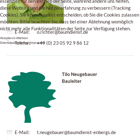
essenziell für den Betrieb der Seite, während andere uns helfen,
diese Website und die Nutzererfahrung zu verbessern (Tracking
Cookies). Sie können selbst entscheiden, ob Sie die Cookies zulassen
möchten. Bitte beachten Sie, dass bei einer Ablehnung womöglich
nicht mehr alle Funktionalitäten der Seite zur Verfügung stehen.
E-Mail:
o.richter@baumdienst.de
Akzeptieren
Ablehnen
Telefon:
+49 (0) 23 05 92 9 86 12
Datenschutzerklärung
|
Impressum
Tilo Neugebauer
Bauleiter
E-Mail:
t.neugebauer@baumdienst-enbergs.de