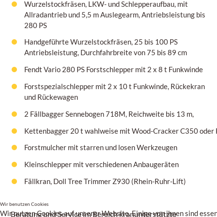
Wurzelstockfräsen, LKW- und Schlepperaufbau, mit
Allradantrieb und 5,5 m Auslegearm, Antriebsleistung bis
280 PS
Handgeführte Wurzelstockfräsen,
25 bis 100 PS
Antriebsleistung, Durchfahrbreite von
75 bis 89 cm
Fendt Vario 280 PS Forstschlepper mit 2 x 8 t Funkwinde
Forstspezialschlepper mit 2 x 10 t Funkwinde, Rückekran
und Rückewagen
2 Fällbagger Sennebogen 718M, Reichweite bis 13 m,
Kettenbagger 20 t wahlweise mit Wood-Cracker C350 oder F
Forstmulcher mit starren und losen Werkzeugen
Kleinschlepper mit verschiedenen Anbaugeräten
Fällkran, Doll Tree Trimmer
Z930
(Rhein-Ruhr-Lift)
Wir benutzen Cookies
Wir nutzen Cookies auf unserer Website. Einige von ihnen sind essenz
Beratung und Service im Bereich kranunterstützte