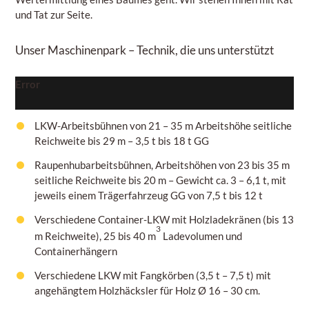
und Tat zur Seite.
Unser Maschinenpark
– Technik, die uns unterstützt
Error
LKW-Arbeitsbühnen von 21 – 35 m Arbeitshöhe seitliche
Reichweite
bis 29 m – 3,5 t bis 18 t GG
Raupenhubarbeitsbühnen, Arbeitshöhen
von 23 bis 35 m
seitliche Reichweite bis 20 m – Gewicht ca. 3
– 6,1
t, mit
jeweils einem Trägerfahrzeug
GG von 7,5 t bis 12 t
Verschiedene Container-LKW mit Holzladekränen (bis 13
3
m Reichweite), 25 bis 40 m
Ladevolumen und
Containerhängern
Verschiedene LKW mit Fangkörben
(3,5 t – 7,5 t)
mit
angehängtem Holzhäcksler für Holz
Ø 16 – 30 cm.