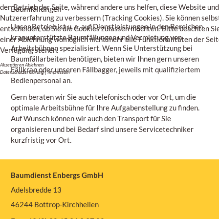
den Betrieb der Seite, während andere uns helfen, diese Website und
Baumfällungen
Nutzererfahrung zu verbessern (Tracking Cookies). Sie können selbs
Unser Betrieb ist u. a. auf Dienstleistungen in den Bereichen
entscheiden, ob Sie die Cookies zulassen möchten. Bitte beachten Sie
kranunterstützte Baumfällungen und Vermietung von
einer Ablehnung womöglich nicht mehr alle Funktionalitäten der Seit
Arbeitsbühnen spezialisiert. Wenn Sie Unterstützung bei
Verfügung stehen.
Baumfällarbeiten benötigen, bieten wir Ihnen gern unseren
Akzeptieren
Ablehnen
Fällkran oder unseren Fällbagger, jeweils mit qualifiziertem
Datenschutzerklärung
|
Impressum
Bedienpersonal an.
Gern beraten wir Sie auch telefonisch oder vor Ort, um die
optimale Arbeitsbühne für Ihre Aufgabenstellung zu finden.
Auf Wunsch können wir auch den Transport für Sie
organisieren und bei Bedarf sind unsere Servicetechniker
kurzfristig vor Ort.
Baumdienst Enbergs GmbH
Adelsbredde 13
46244 Bottrop-Kirchhellen