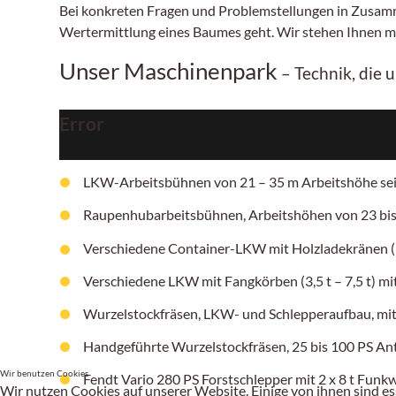
Bei konkreten Fragen und Problemstellungen in Zusamm
Wertermittlung eines Baumes geht. Wir stehen Ihnen mit
Unser Maschinenpark
– Technik, die 
Error
LKW-Arbeitsbühnen von 21 – 35 m Arbeitshöhe sei
Raupenhubarbeitsbühnen, Arbeitshöhen
von 23 bi
Verschiedene Container-LKW mit Holzladekränen (b
Verschiedene LKW mit Fangkörben
(3,5 t – 7,5 t)
mit
Wurzelstockfräsen, LKW- und Schlepperaufbau, mit 
Handgeführte Wurzelstockfräsen,
25 bis 100 PS
Ant
Wir benutzen Cookies
Fendt Vario 280 PS Forstschlepper mit 2 x 8 t Funk
Wir nutzen Cookies auf unserer Website. Einige von ihnen sind es