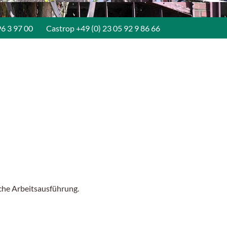
96 3 97 00
Castrop
+49 (0) 23 05 92 9 86 66
che Arbeitsausführung.