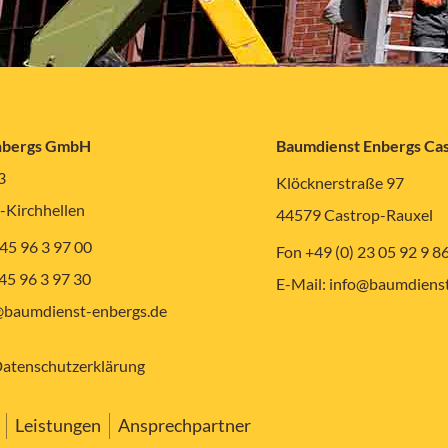
nbergs GmbH
Baumdienst Enbergs C
3
Klöcknerstraße 97
-Kirchhellen
44579 Castrop-Rauxel
 45 96 3 97 00
Fon +49 (0) 23 05 92 9 8
 45 96 3 97 30
E-Mail:
info@baumdienst
baumdienst-enbergs.de
atenschutzerklärung
Leistungen
Ansprechpartner