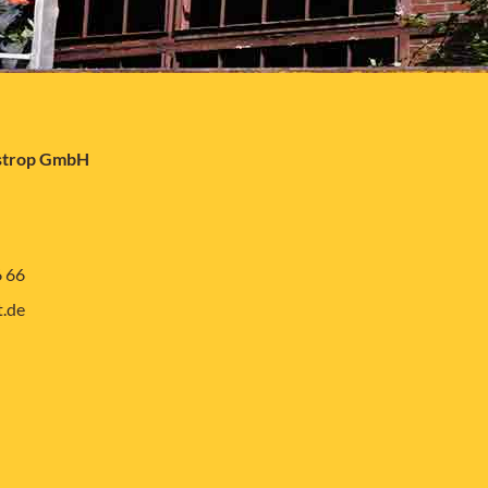
astrop GmbH
6 66
.de