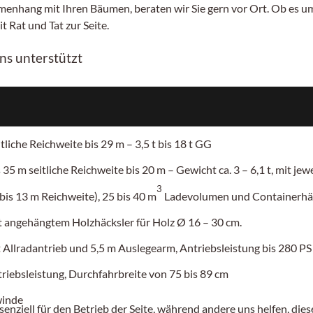
enhang mit Ihren Bäumen, beraten wir Sie gern vor Ort. Ob es um
 Rat und Tat zur Seite.
uns unterstützt
tliche Reichweite
bis 29 m – 3,5 t bis 18 t GG
s 35 m
seitliche Reichweite bis 20 m – Gewicht ca. 3
– 6,1
t, mit je
3
is 13 m Reichweite), 25 bis 40 m
Ladevolumen und Containerh
 angehängtem Holzhäcksler für Holz
Ø 16 – 30 cm.
Allradantrieb und 5,5 m Auslegearm, Antriebsleistung bis 280 PS
riebsleistung, Durchfahrbreite von
75 bis 89 cm
winde
senziell für den Betrieb der Seite, während andere uns helfen, di