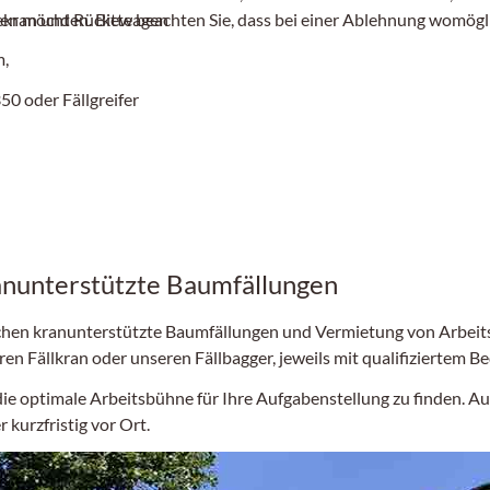
kekran und Rückewagen
sen möchten. Bitte beachten Sie, dass bei einer Ablehnung womögli
m,
0 oder Fällgreifer
anunterstützte Baumfällungen
reichen kranunterstützte Baumfällungen und Vermietung von Arbeit
en Fällkran oder unseren Fällbagger, jeweils mit qualifiziertem B
 die optimale Arbeitsbühne für Ihre Aufgabenstellung zu finden. A
 kurzfristig vor Ort.