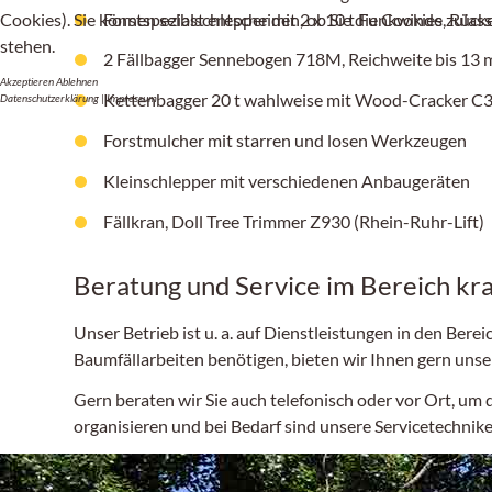
Forstspezialschlepper mit 2 x 10 t Funkwinde, Rüc
Cookies). Sie können selbst entscheiden, ob Sie die Cookies zulas
stehen.
2 Fällbagger Sennebogen 718M, Reichweite bis 13 
Akzeptieren
Ablehnen
Kettenbagger 20 t wahlweise mit Wood-Cracker C35
Datenschutzerklärung
|
Impressum
Forstmulcher mit starren und losen Werkzeugen
Kleinschlepper mit verschiedenen Anbaugeräten
Fällkran, Doll Tree Trimmer
Z930
(Rhein-Ruhr-Lift)
Beratung und Service im Bereich kr
Unser Betrieb ist u. a. auf Dienstleistungen in den Be
Baumfällarbeiten benötigen, bieten wir Ihnen gern unser
Gern beraten wir Sie auch telefonisch oder vor Ort, um
organisieren und bei Bedarf sind unsere Servicetechniker