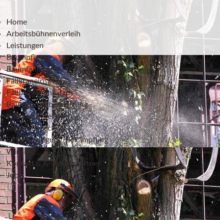
Home
Arbeitsbühnenverleih
Leistungen
Baumpflege
Baumfällungen
Fällkraneinsätze
Fällbaggereinsätze
Baumwurzelbeseitigung
Rodungsarbeiten
Seilklettertechnik
EPS-Beseitigung/Bekämpfung
Wir sind ...
Kontakt & Ansprechpartner
Jobs