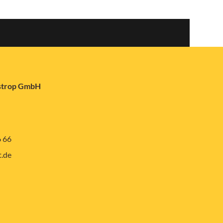
astrop GmbH
6 66
.de