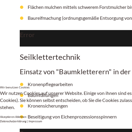
Flächen mulchen mittels schwerem Forstmulcher b
Baureifmachung (ordnungsgemäße Entsorgung von
Error
Seilklettertechnik
Einsatz von "Baumkletterern" in de
Kronenpflegearbeiten
Wir benutzen Cookies
Wir nutzen Cookies auf unserer Website. Einige von ihnen sind es
Baumfällungen
Cookies). Sie können selbst entscheiden, ob Sie die Cookies zulas
Kronensicherungen
stehen.
Beseitigung von Eichenprozessionsspinnern
Akzeptieren
Ablehnen
Datenschutzerklärung
|
Impressum