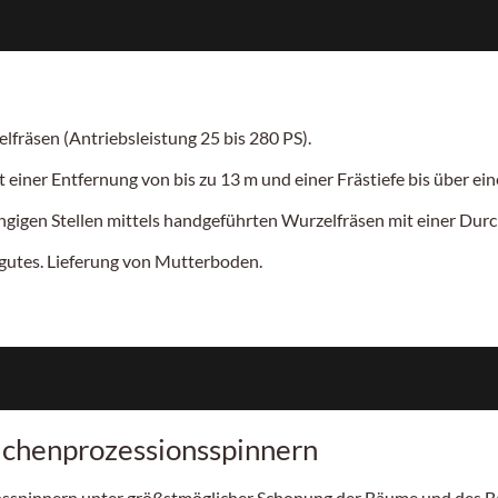
fräsen (Antriebsleistung 25 bis 280 PS).
einer Entfernung von bis zu 13 m und einer Frästiefe bis über e
gigen Stellen mittels handgeführten Wurzelfräsen mit einer Durc
utes. Lieferung von Mutterboden.
ichenprozessionsspinnern
ionsspinnern unter größstmöglicher Schonung der Bäume und des