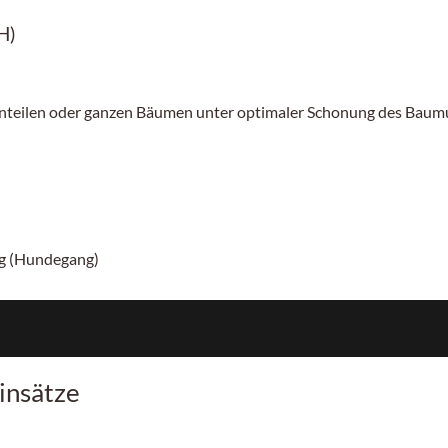
H)
nteilen oder ganzen Bäumen unter optimaler Schonung des Bau
ng (Hundegang)
insätze