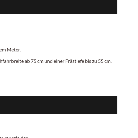
inem
Meter.
hfahrbreite ab 75
cm
und einer Frästiefe bis zu
55 cm.
 Baumumfeldes