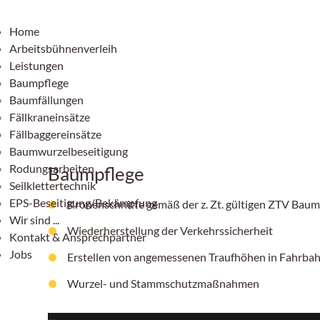
Home
Arbeitsbühnenverleih
Leistungen
Baumpflege
Baumfällungen
Fällkraneinsätze
Fällbaggereinsätze
Baumwurzelbeseitigung
Rodungsarbeiten
Baumpflege
Seilklettertechnik
EPS-Beseitigung/Bekämpfung
Kronenschnitte gemäß der z. Zt. gültigen ZTV Baum
Wir sind ...
Wiederherstellung der Verkehrssicherheit
Kontakt & Ansprechpartner
Jobs
Erstellen von angemessenen Traufhöhen in Fahrb
Wurzel- und Stammschutzmaßnahmen