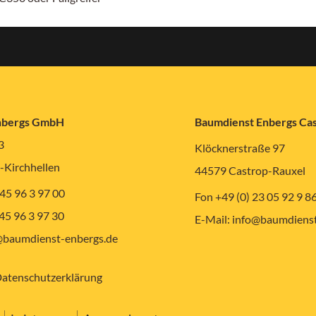
nbergs GmbH
Baumdienst Enbergs C
3
Klöcknerstraße 97
-Kirchhellen
44579 Castrop-Rauxel
 45 96 3 97 00
Fon +49 (0) 23 05 92 9 8
 45 96 3 97 30
E-Mail:
info@baumdienst
baumdienst-enbergs.de
atenschutzerklärung