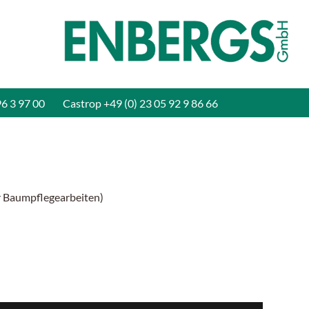
96 3 97 00
Castrop
+49 (0) 23 05 92 9 86 66
ür Baumpflegearbeiten)