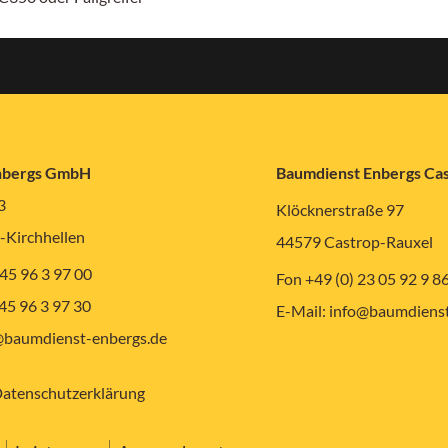
nbergs GmbH
Baumdienst Enbergs C
3
Klöcknerstraße 97
-Kirchhellen
44579 Castrop-Rauxel
 45 96 3 97 00
Fon +49 (0) 23 05 92 9 8
 45 96 3 97 30
E-Mail:
info@baumdienst
baumdienst-enbergs.de
atenschutzerklärung