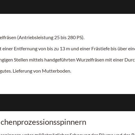
fräsen (Antriebsleistung 25 bis 280 PS).
einer Entfernung von bis zu 13 m und einer Frästiefe bis über e
gigen Stellen mittels handgeführten Wurzelfräsen mit einer Durc
utes. Lieferung von Mutterboden.
ichenprozessionsspinnern
ionsspinnern unter größstmöglicher Schonung der Bäume und des