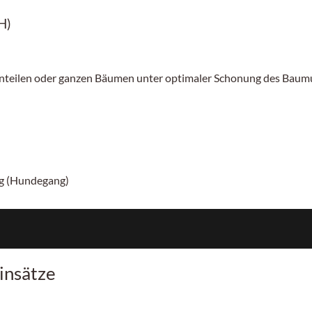
H)
nteilen oder ganzen Bäumen unter optimaler Schonung des Bau
ng (Hundegang)
insätze