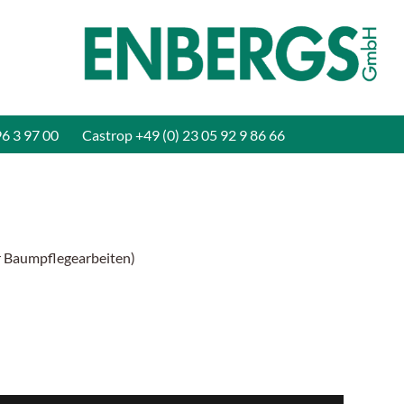
96 3 97 00
Castrop
+49 (0) 23 05 92 9 86 66
ür Baumpflegearbeiten)