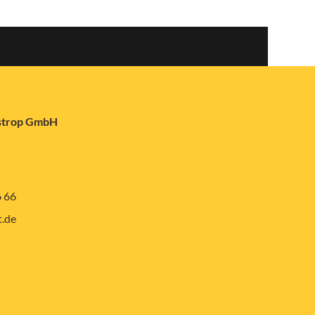
astrop GmbH
6 66
.de