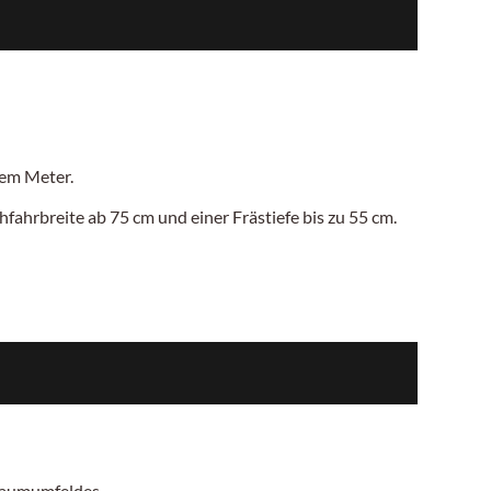
inem
Meter.
hfahrbreite ab 75
cm
und einer Frästiefe bis zu
55 cm.
 Baumumfeldes