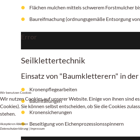
Flächen mulchen mittels schwerem Forstmulcher b
Baureifmachung (ordnungsgemäße Entsorgung von
Error
Seilklettertechnik
Einsatz von "Baumkletterern" in de
Kronenpflegearbeiten
Wir benutzen Cookies
Wir nutzen Cookies auf unserer Website. Einige von ihnen sind es
Baumfällungen
Cookies). Sie können selbst entscheiden, ob Sie die Cookies zulas
Kronensicherungen
stehen.
Beseitigung von Eichenprozessionsspinnern
Akzeptieren
Ablehnen
Datenschutzerklärung
|
Impressum