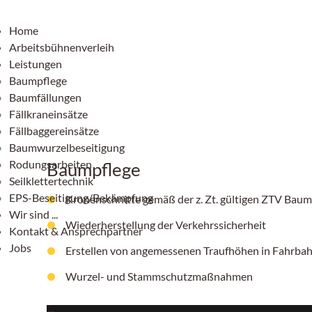
Home
Arbeitsbühnenverleih
Leistungen
Baumpflege
Baumfällungen
Fällkraneinsätze
Fällbaggereinsätze
Baumwurzelbeseitigung
Rodungsarbeiten
Baumpflege
Seilklettertechnik
EPS-Beseitigung/Bekämpfung
Kronenschnitte gemäß der z. Zt. gültigen ZTV Baum
Wir sind ...
Wiederherstellung der Verkehrssicherheit
Kontakt & Ansprechpartner
Jobs
Erstellen von angemessenen Traufhöhen in Fahrb
Wurzel- und Stammschutzmaßnahmen