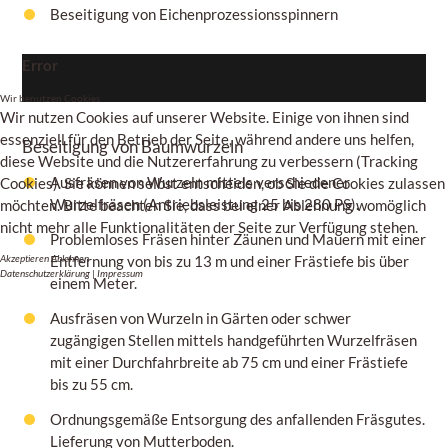
Beseitigung von Eichenprozessionsspinnern
Error
Wir benutzen Cookies
Wir nutzen Cookies auf unserer Website. Einige von ihnen sind
essenziell für den Betrieb der Seite, während andere uns helfen,
Beseitigung von Baumwurzeln
diese Website und die Nutzererfahrung zu verbessern (Tracking
Ausfräsen von Wurzeln mittels verschiedener
Cookies). Sie können selbst entscheiden, ob Sie die Cookies zulassen
Wurzelfräsen (Antriebsleistung 25 bis 280 PS).
möchten. Bitte beachten Sie, dass bei einer Ablehnung womöglich
nicht mehr alle Funktionalitäten der Seite zur Verfügung stehen.
Problemloses Fräsen hinter Zäunen und Mauern mit einer
Akzeptieren
Ablehnen
Entfernung von bis zu 13 m und einer Frästiefe bis über
Datenschutzerklärung
|
Impressum
einem
Meter.
Ausfräsen von Wurzeln in Gärten oder schwer
zugängigen Stellen mittels handgeführten Wurzelfräsen
mit einer Durchfahrbreite ab 75
cm
und einer Frästiefe
bis zu
55 cm.
Ordnungsgemäße Entsorgung des anfallenden Fräsgutes.
Lieferung von Mutterboden.