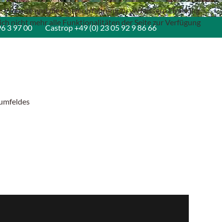
ese Website und die Nutzererfahrung zu verbessern (Tracking
ch nicht mehr alle Funktionalitäten der Seite zur Verfügung
96 3 97 00
Castrop
+49 (0) 23 05 92 9 86 66
mumfeldes