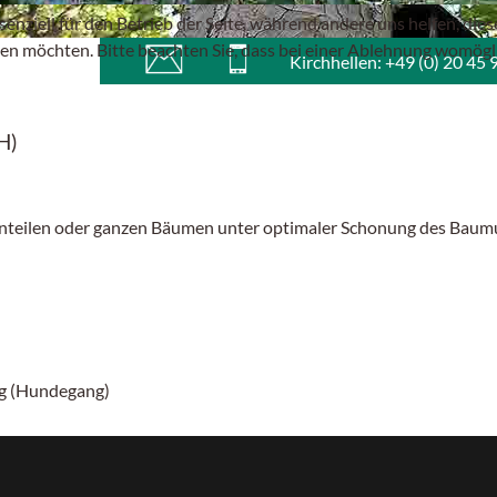
senziell für den Betrieb der Seite, während andere uns helfen, di
sen möchten. Bitte beachten Sie, dass bei einer Ablehnung womögli
Kirchhellen: +49 (0) 20 45 
H)
nteilen oder ganzen Bäumen unter optimaler Schonung des Bau
ng (Hundegang)