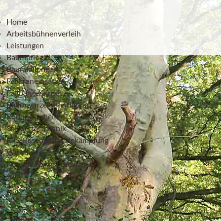
Home
Arbeitsbühnenverleih
Leistungen
Baumpflege
Baumfällungen
Fällkraneinsätze
Fällbaggereinsätze
Baumwurzelbeseitigung
Rodungsarbeiten
Seilklettertechnik
EPS-Beseitigung/Bekämpfung
Wir sind ...
Kontakt & Ansprechpartner
Jobs