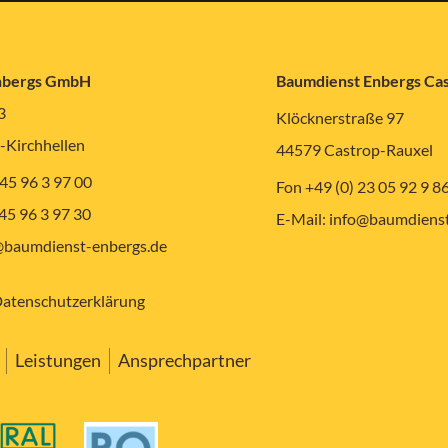
nbergs GmbH
Baumdienst Enbergs C
3
Klöcknerstraße 97
-Kirchhellen
44579 Castrop-Rauxel
 45 96 3 97 00
Fon +49 (0) 23 05 92 9 8
 45 96 3 97 30
E-Mail:
info@baumdienst
baumdienst-enbergs.de
atenschutzerklärung
Leistungen
Ansprechpartner