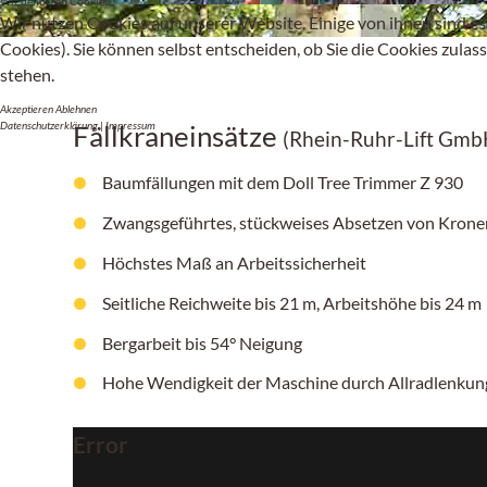
Wir benutzen Cookies
Wir nutzen Cookies auf unserer Website. Einige von ihnen sind es
Cookies). Sie können selbst entscheiden, ob Sie die Cookies zulas
stehen.
Akzeptieren
Ablehnen
Datenschutzerklärung
|
Impressum
Fällkraneinsätze
(Rhein-Ruhr-Lift Gmb
Baumfällungen mit dem Doll Tree Trimmer Z 930
Zwangsgeführtes, stückweises Absetzen von Krone
Höchstes Maß an Arbeitssicherheit
Seitliche Reichweite bis 21 m, Arbeitshöhe bis 24 m
Bergarbeit bis 54° Neigung
Hohe Wendigkeit der Maschine durch Allradlenku
Error