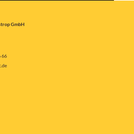
astrop GmbH
6 66
.de