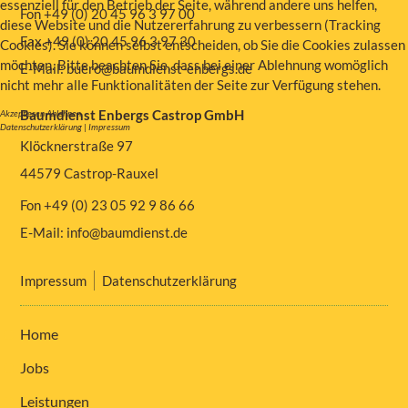
essenziell für den Betrieb der Seite, während andere uns helfen,
Fon +49 (0) 20 45 96 3 97 00
diese Website und die Nutzererfahrung zu verbessern (Tracking
Fax +49 (0) 20 45 96 3 97 30
Cookies). Sie können selbst entscheiden, ob Sie die Cookies zulassen
möchten. Bitte beachten Sie, dass bei einer Ablehnung womöglich
E-Mail:
buero@baumdienst-enbergs.de
nicht mehr alle Funktionalitäten der Seite zur Verfügung stehen.
Baumdienst Enbergs Castrop GmbH
Akzeptieren
Ablehnen
Datenschutzerklärung
|
Impressum
Klöcknerstraße 97
44579 Castrop-Rauxel
Fon +49 (0) 23 05 92 9 86 66
E-Mail:
info@baumdienst.de
Impressum
Datenschutzerklärung
Home
Jobs
Leistungen