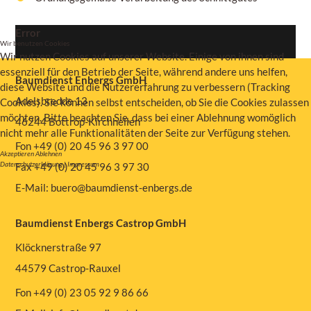
Error
Wir benutzen Cookies
Wir nutzen Cookies auf unserer Website. Einige von ihnen sind
essenziell für den Betrieb der Seite, während andere uns helfen,
Baumdienst Enbergs GmbH
diese Website und die Nutzererfahrung zu verbessern (Tracking
Adelsbredde 13
Cookies). Sie können selbst entscheiden, ob Sie die Cookies zulassen
möchten. Bitte beachten Sie, dass bei einer Ablehnung womöglich
46244 Bottrop-Kirchhellen
nicht mehr alle Funktionalitäten der Seite zur Verfügung stehen.
Fon +49 (0) 20 45 96 3 97 00
Akzeptieren
Ablehnen
Datenschutzerklärung
|
Impressum
Fax +49 (0) 20 45 96 3 97 30
E-Mail:
buero@baumdienst-enbergs.de
Baumdienst Enbergs Castrop GmbH
Klöcknerstraße 97
44579 Castrop-Rauxel
Fon +49 (0) 23 05 92 9 86 66