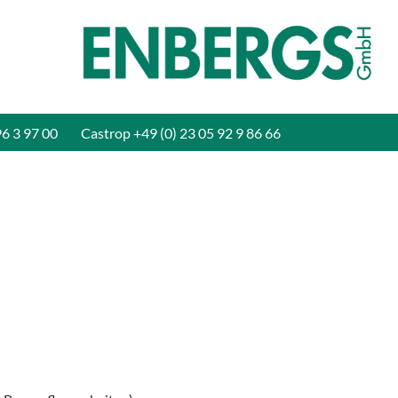
96 3 97 00
Castrop
+49 (0) 23 05 92 9 86 66