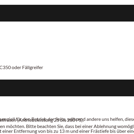
C350 oder Fällgreifer
senziell für den Betrieb der Seite, während andere uns helfen, di
fräsen (Antriebsleistung 25 bis 280 PS).
sen möchten. Bitte beachten Sie, dass bei einer Ablehnung womögli
einer Entfernung von bis zu 13 m und einer Frästiefe bis über e