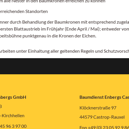
 alle Nester in den Baumkronen erreichen zu können
 erreichenden Standorten
er durch Behandlung der Baumkronen mit entsprechend zugelassen
ten Blattaustrieb im Frühjahr (Ende April / Mai); entweder vom 
rbeitsbühne punktgenau in die Kronen der Eichen.
 Arbeiten unter Einhaltung aller geltenden Regeln und Schutzvors
nbergs GmbH
Baumdienst Enbergs C
3
Klöcknerstraße 97
-Kirchhellen
44579 Castrop-Rauxel
 45 96 3 97 00
Fon +49 (0) 23 05 92 9 8