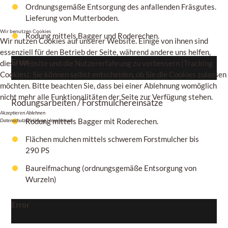
Ordnungsgemäße Entsorgung des anfallenden Fräsgutes.
Lieferung von Mutterboden.
Wir benutzen Cookies
Rodung mittels Bagger und Roderechen.
Wir nutzen Cookies auf unserer Website. Einige von ihnen sind
essenziell für den Betrieb der Seite, während andere uns helfen,
Error
diese Website und die Nutzererfahrung zu verbessern (Tracking
Cookies). Sie können selbst entscheiden, ob Sie die Cookies zulassen
möchten. Bitte beachten Sie, dass bei einer Ablehnung womöglich
nicht mehr alle Funktionalitäten der Seite zur Verfügung stehen.
Rodungsarbeiten / Forstmulchereinsätze
Akzeptieren
Ablehnen
Rodung mittels Bagger mit Roderechen.
Datenschutzerklärung
|
Impressum
Flächen mulchen mittels schwerem Forstmulcher bis
290 PS
Baureifmachung (ordnungsgemäße Entsorgung von
Wurzeln)
Error