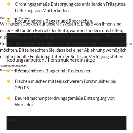
Ordnungsgemäße Entsorgung des anfallenden Fräsgutes.
Lieferung von Mutterboden.
Wir benutzen Cookies
Rodung mittels Bagger und Roderechen.
Wir nutzen Cookies auf unserer Website. Einige von ihnen sind
essenziell für den Betrieb der Seite, während andere uns helfen,
Error
diese Website und die Nutzererfahrung zu verbessern (Tracking
Cookies). Sie können selbst entscheiden, ob Sie die Cookies zulassen
möchten. Bitte beachten Sie, dass bei einer Ablehnung womöglich
nicht mehr alle Funktionalitäten der Seite zur Verfügung stehen.
Rodungsarbeiten / Forstmulchereinsätze
Akzeptieren
Ablehnen
Rodung mittels Bagger mit Roderechen.
Datenschutzerklärung
|
Impressum
Flächen mulchen mittels schwerem Forstmulcher bis
290 PS
Baureifmachung (ordnungsgemäße Entsorgung von
Wurzeln)
Error