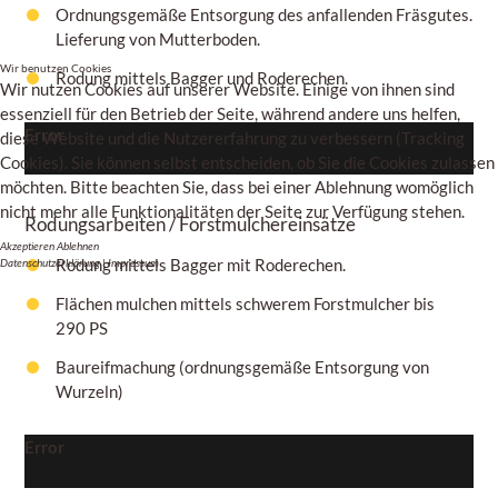
Ordnungsgemäße Entsorgung des anfallenden Fräsgutes.
Lieferung von Mutterboden.
Wir benutzen Cookies
Rodung mittels Bagger und Roderechen.
Wir nutzen Cookies auf unserer Website. Einige von ihnen sind
essenziell für den Betrieb der Seite, während andere uns helfen,
Error
diese Website und die Nutzererfahrung zu verbessern (Tracking
Cookies). Sie können selbst entscheiden, ob Sie die Cookies zulassen
möchten. Bitte beachten Sie, dass bei einer Ablehnung womöglich
nicht mehr alle Funktionalitäten der Seite zur Verfügung stehen.
Rodungsarbeiten / Forstmulchereinsätze
Akzeptieren
Ablehnen
Rodung mittels Bagger mit Roderechen.
Datenschutzerklärung
|
Impressum
Flächen mulchen mittels schwerem Forstmulcher bis
290 PS
Baureifmachung (ordnungsgemäße Entsorgung von
Wurzeln)
Error