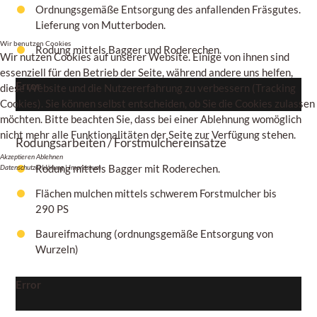
Ordnungsgemäße Entsorgung des anfallenden Fräsgutes.
Lieferung von Mutterboden.
Wir benutzen Cookies
Rodung mittels Bagger und Roderechen.
Wir nutzen Cookies auf unserer Website. Einige von ihnen sind
essenziell für den Betrieb der Seite, während andere uns helfen,
Error
diese Website und die Nutzererfahrung zu verbessern (Tracking
Cookies). Sie können selbst entscheiden, ob Sie die Cookies zulassen
möchten. Bitte beachten Sie, dass bei einer Ablehnung womöglich
nicht mehr alle Funktionalitäten der Seite zur Verfügung stehen.
Rodungsarbeiten / Forstmulchereinsätze
Akzeptieren
Ablehnen
Rodung mittels Bagger mit Roderechen.
Datenschutzerklärung
|
Impressum
Flächen mulchen mittels schwerem Forstmulcher bis
290 PS
Baureifmachung (ordnungsgemäße Entsorgung von
Wurzeln)
Error